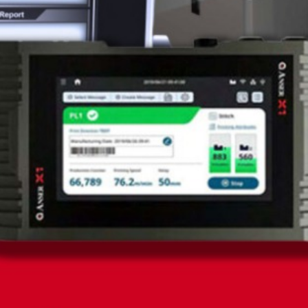
A primeira impressora com tecnologia TIJ com cartucho
compatível com o solvente para impressão em
embalagens primárias
Faça um orçamento!
A solução que seu negócio precisa para ir além!
Garantia de 12 meses
Entrega imediata
Condições de pagamento facilitadas