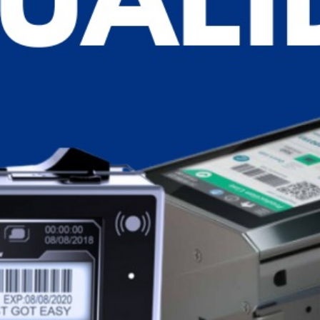
Datadora e Codificadora ANSER
U2
A menor e mais acessível impressora de jato de tinta do
mundo!
Equipamento de alto desempenho
Atende uma grande gama de materiais porosos e
não porosos como papéis, papelão, cartonados,
vidros, plásticos, pets e metais.
Interface de usuário amigável, operação simplificada
O design do painel inteligente monitora o status da
impressora e fornece notificações de sistema em tempo
real.