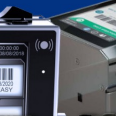
Os produtos dessa linha são formulados a base de:
Água, Metiletilcetona, Etanol, Propanol, Glicól, Nafta,
Metanol, Glicerina.
Produtos desenvolvidos internamente utilizando a
metodologia baseada em QFD – Quality Function
Deployment ou Desdobramento da Função em
Qualidade.
São mais de 200 produtos, entre tintas, diluentes e
soluções de limpeza já desenvolvidos.
Diluente.
Fluídos de trabalho.
Make Up’s.