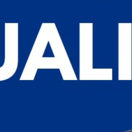
equipamentos do mercado
Solventes para Limpeza /
Diluentes & Fluídos de
Trabalho.
Completa linha de soluções para limpeza e
manutenção de equipamentos de codificação e
retrabalho em produtos codificados.
Produtos formulados com agentes que tem a
função de evitar o ressecamento das mangueiras e
partes, bem como reduzir a condutividade elétrica
minimizando assim falhas e infiltrações.