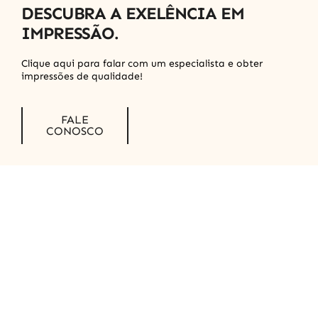
DESCUBRA A EXELÊNCIA EM
IMPRESSÃO.
Faça um orçamento!
Clique aqui para falar com um especialista e obter
impressões de qualidade!
FALE
CONOSCO
Ribbons - Para
Impressora de
Transferência Térmica
Formulados especificamente para o seu
necessidades do aplicativo. O código resistirá a