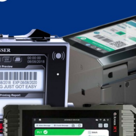
Bomba Centrífuga
Sanitária
As bombas fabricadas pela Aserviçal são acopladas
diretamente ao motor formando um conjunto compacto,
robusto eficiente, com baixo custo de manutenção,
utilizando menor espaço, podendo inclusive ficar exposto
ao tempo, graças ao sistema de proteção aço inox,
utilizada para proteger o motor elétrico e outras partes do
conjunto.