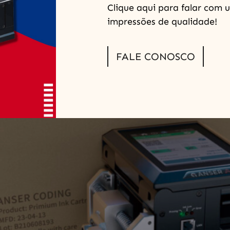
ionais, como carimbos manuais ou impressoras térmicas, […
Clique aqui para falar com u
r em datadora automática
impressões de qualidade!
FALE CONOSCO