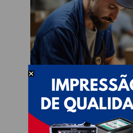
A escolha entre datadoras automáticas e mét
datadoras automáticas, embora envolvam um in