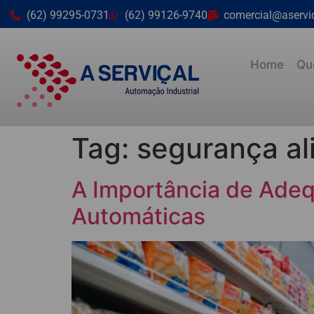
(62) 99295-0731
(62) 99126-9740
comercial@aservi
Home
Qu
Tag:
segurança al
A Importância de Adequ
Automáticas