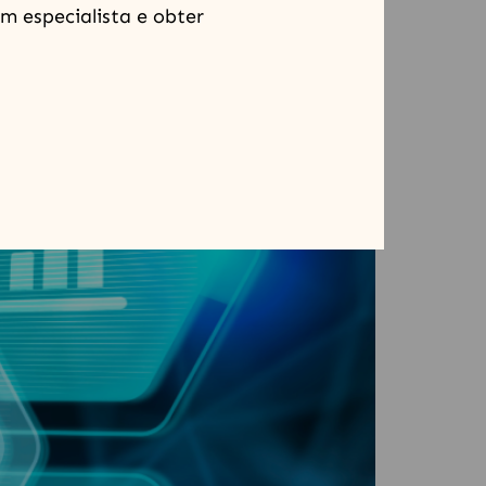
içal surgem como aliadas estratégicas para
m especialista e obter
Datação