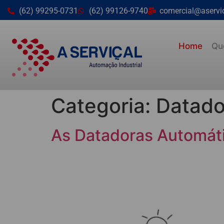
(62) 99295-0731
(62) 99126-9740
comercial@aservi
Home
Qu
Categoria:
Datado
As Datadoras Automát