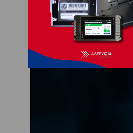
atender a essas demandas, a automação se to
transformar sua linha de produção. Essas má
Datadoras Automática