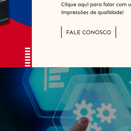
rnou indispensável, e as datadoras automáticas da A Serv
Clique aqui para falar com u
quinas são projetadas para imprimir informações […]
impressões de qualidade!
s: Revolução no Mercado de 
FALE CONOSCO