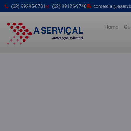
(62) 99295-0731
(62) 99126-9740
comercial@aservi
Home
Qu