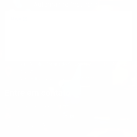
Rua Amélia Pereira de Souza, Q.24 - Lt.16 - Alto da
Boa Vista
Nerópolis - Goiás - CEP: 75460-000
Entre em contato
telefone: (62) 99295-0731
comercial@aservical.com.br
(62) 99126-9740