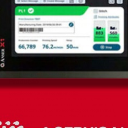
Fixação:
Utilize os suportes e fixadores fornecidos pelo fabricante para
assegurar que a datadora esteja firmemente fixada. Isso é
importante para evitar vibrações ou movimentos que possam
comprometer a qualidade da impressão.
Conexões Elétricas:
Conecte a datadora à fonte de alimentação conforme
especificado no manual. Verifique se a voltagem e a corrente
estão de acordo com as exigências do equipamento. Evite
sobrecargas e use estabilizadores de tensão se necessário.
3. Integração com a Linha de
Produção
Conexão com Sistemas de Automação:
Caso sua linha de produção seja automatizada, conecte a
datadora ao sistema de controle central. Isso pode incluir a
integração com CLPs (Controladores Lógicos Programáveis)
ou sistemas de IoT (Internet das Coisas) para monitoramento
e controle remoto. Certifique-se de que a comunicação entre
os dispositivos está funcionando corretamente.