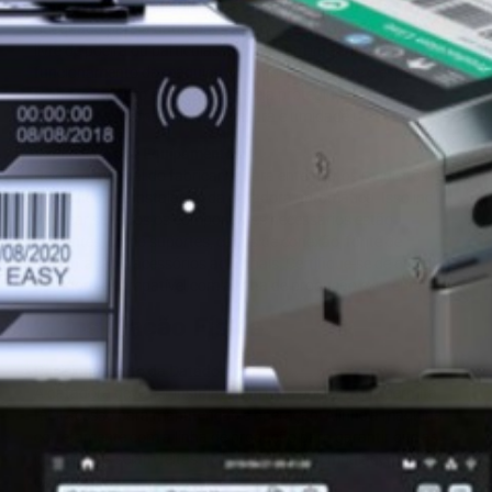
Antes de iniciar a instalação, é crucial escolher um local
adequado para a datadora. O ambiente deve ser limpo, seco e
livre de poeira ou partículas que possam interferir no
funcionamento da máquina. Certifique-se de que o espaço
tenha ventilação adequada e esteja protegido contra
variações extremas de temperatura e umidade.
Verificação dos Equipamentos:
Revise o manual do fabricante para entender os requisitos
específicos de instalação da datadora automática. Isso inclui
verificar se todos os componentes necessários estão
presentes, como suportes, cabos de conexão, fonte de
alimentação e acessórios adicionais. Certifique-se de que a
datadora é compatível com a linha de produção existente.
2. Instalação Física
Posicionamento da Datadora:
A datadora deve ser instalada em uma posição que permita
fácil acesso para manutenção e operação. Alinhe a máquina
corretamente com a linha de produção para garantir que as
impressões sejam feitas no local exato da embalagem ou do
produto.