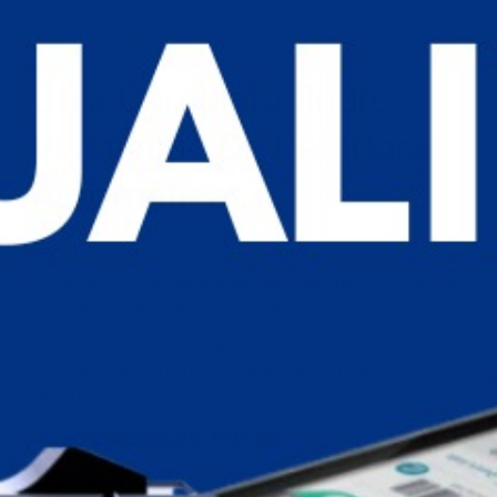
Guia Completo Sobre
Instalação De Datadoras
Automáticas
A instalação correta de uma datadora automática é essencial
para garantir seu funcionamento eficiente e prolongar sua
vida útil. Este guia detalha cada etapa do processo, desde a
preparação do ambiente até a configuração final, para
assegurar que sua datadora opere com o máximo
desempenho.
1. Preparação Inicial
Avaliação do Local: