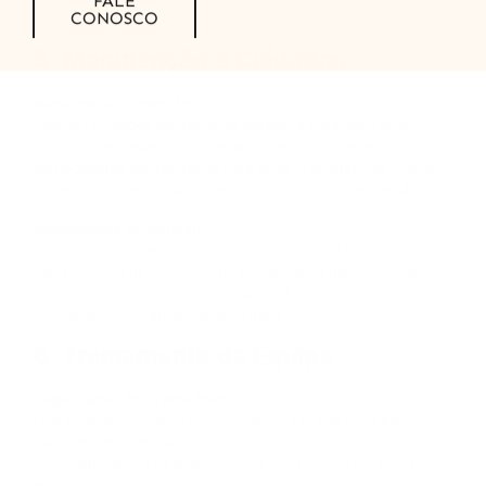
CONOSCO
conforme necessário.
5. Manutenção e Cuidados
Manutenção Preventiva:
Realize inspeções regulares na datadora para identificar
sinais de desgaste ou problemas potenciais. Limpe os
componentes regularmente para evitar o acúmulo de poeira
ou resíduos que possam afetar a qualidade da impressão.
Atualizações de Software:
Mantenha o software da datadora atualizado para garantir
que você está utilizando as funcionalidades mais recentes e
corrigindo possíveis bugs. Consulte o fabricante para obter
instruções sobre atualizações e melhorias.
6. Treinamento da Equipe
Capacitação dos Operadores:
Certifique-se de que os operadores da linha de produção
estejam devidamente treinados para operar a datadora. Isso
inclui entender as funções básicas, como iniciar e parar a