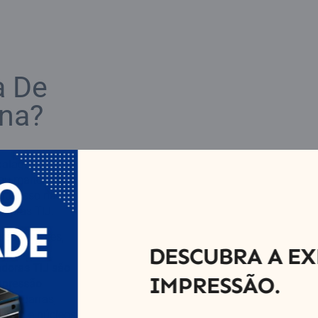
a De
ona?
mbalagem é com
a ou manchada a
que isso não
adoras TIJ.
rsos setores,
DESCUBRA A EX
 e também
adoras TIJ são
IMPRESSÃO.
mpressão
s de barras,
ítida e núcleos