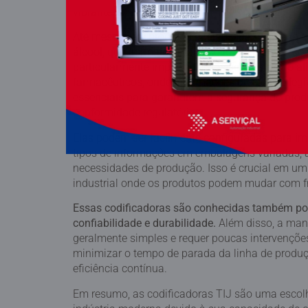
vibrantes.
Até mesmo em produtos que possuem em sua 
álcool, que normalmente removem a tinta da codi
particularmente importante nos setores como al
farmacêuticos, onde informações precisas e legí
essenciais para garantirem a segurança do prod
conformidade regulatória.
Elas podem ser facilmente configuradas para imp
tipos de informações em embalagens variadas,
necessidades de produção. Isso é crucial em u
industrial onde os produtos podem mudar com f
Essas codificadoras são conhecidas também po
confiabilidade e durabilidade.
Além disso, a man
geralmente simples e requer poucas intervenções
minimizar o tempo de parada da linha de produç
eficiência contínua.
Em resumo, as codificadoras TIJ são uma escolh