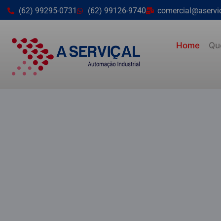
(62) 99295-0731
(62) 99126-9740
comercial@aservi
Home
Qu