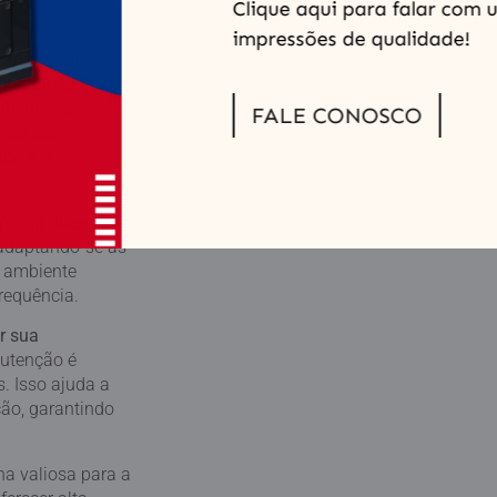
Clique aqui para falar com u
impressões de qualidade!
composição
ficadora. Isso é
imentos e
FALE CONOSCO
veis são
uto e a
rimir diferentes
 adaptando-se às
m ambiente
requência.
r sua
utenção é
. Isso ajuda a
ão, garantindo
a valiosa para a