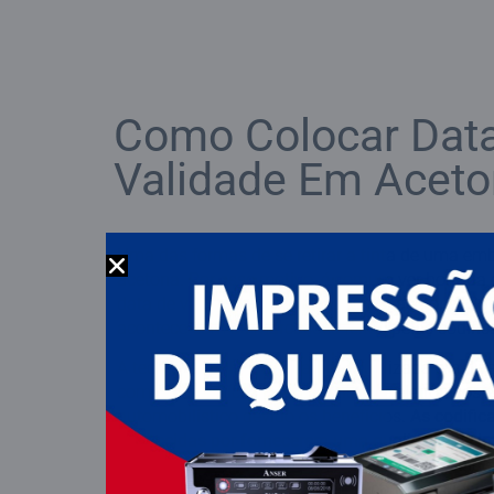
Como Colocar Dat
Validade Em Acet
Uma das formas de se retirar a tinta de uma e
acetona. Por esse motivo, é comum ver borrad
data de validade na embalagem da acetona. Só 
acontece com as marcações feitas pelas codific
A tecnologia TIJ é amplamente utilizada em dive
como: alimentício, farmacêutico, de eletrônicos
automobilístico devido os benefícios.
As codific
conhecidas por fornecerem uma qualidade de i
excepcional.
Elas podem imprimir textos, código
logotipos e até mesmo imagens com resolução n