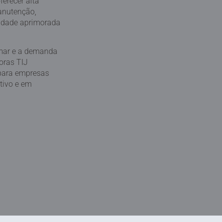
erecer alta
manutenção,
lidade aprimorada
rmar e a demanda
oras TIJ
para empresas
tivo e em