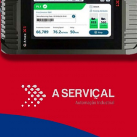
normas de mercado, as datadoras automáticas
proporcionam uma série de benefícios que impactam
diretamente nos resultados das empresas.
Uma das principais vantagens é a redução de erros humanos,
já que a automatização elimina falhas comuns nos processos
manuais, evitando desperdícios e retrabalhos. Além disso, as
datadoras aumentam significativamente a produtividade,
operando em alta velocidade e reduzindo o tempo necessário
para a execução de tarefas repetitivas. Com a automatização,
também há uma menor dependência de mão de obra para
essas atividades, permitindo que os colaboradores sejam
alocados para funções mais estratégicas, otimizando os
recursos da empresa. Outro ponto importante é a
uniformidade e a qualidade garantidas pelas datadoras
automáticas, que produzem marcações precisas e
consistentes em diferentes tipos de superfícies.
Nesse cenário, a Anser destaca-se como referência em
soluções de impressão e datadoras automáticas. Com
tecnologia de ponta, seus equipamentos são projetados para
atender às necessidades específicas de diferentes indústrias,
unindo durabilidade, facilidade de operação e resultados de