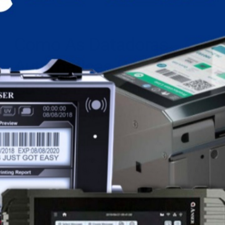
Como As Datadoras
Automáticas Reduzem
Custos E Aumentam A
Eficiência Nas Empresas
As datadoras automáticas têm se tornado uma ferramenta
indispensável para empresas que buscam aumentar a
eficiência e reduzir custos operacionais. Esses equipamentos
são projetados para imprimir informações como datas de
fabricação, validade, códigos de lote e outras especificações
diretamente em produtos ou embalagens, atendendo a
setores como o alimentício, farmacêutico, químico e logístico.
Além de garantir a rastreabilidade e a conformidade com as